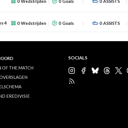
0
Wedstrijden
0
Goals
0
ASSISTS
es 4
0
Wedstrijden
0
Goals
0
ASSISTS
SOCIALS
NOORD
 OF THE MATCH
OVERSLAGEN
ELSCHEMA
ND EREDIVISIE