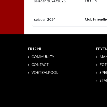
FA Cup
seizoen
2024/2025
Club Friendli
seizoen
2024
FR12.NL
FEYE
COMMUNITY
MAN
CONTACT
FOT
VOETBALPOOL
SPE
STA