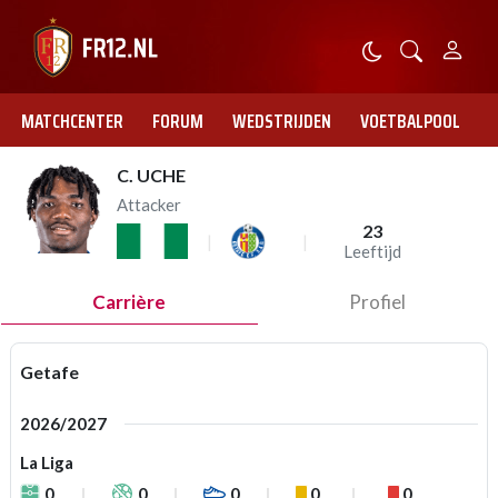
MATCHCENTER
FORUM
WEDSTRIJDEN
VOETBALPOOL
C. UCHE
Attacker
23
Leeftijd
Carrière
Profiel
Getafe
2026/2027
La Liga
0
0
0
0
0