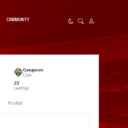
COMMUNITY
Gangwon
Club
23
Leeftijd
Profiel