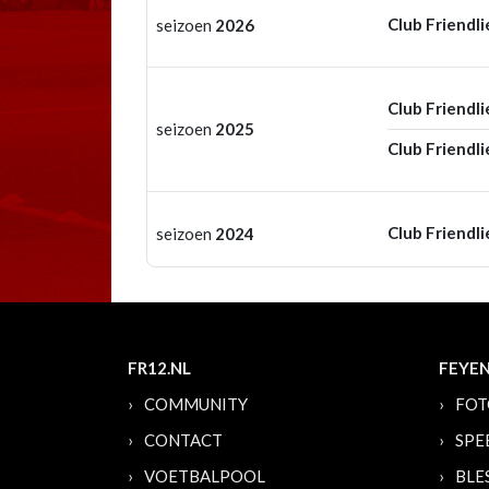
Club Friendli
seizoen
2026
Club Friendli
seizoen
2025
Club Friendli
Club Friendli
seizoen
2024
FR12.NL
FEYE
COMMUNITY
FOT
CONTACT
SPE
VOETBALPOOL
BLE