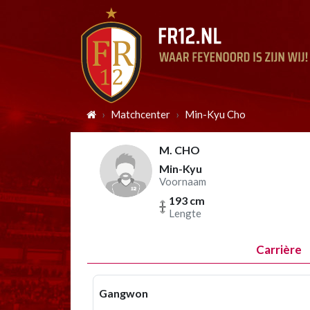
Matchcenter
Min-Kyu Cho
M. CHO
Min-Kyu
Voornaam
193 cm
Lengte
Carrière
Gangwon