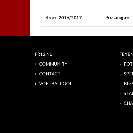
Pro League
seizoen
2016/2017
FR12.NL
FEYE
COMMUNITY
FOT
CONTACT
SPE
VOETBALPOOL
BLE
STA
CHA