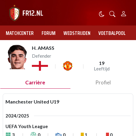
MATCHCENTER
FORUM
WEDSTRIJDEN
VOETBALPOOL
H. AMASS
Defender
19
Leeftijd
Carrière
Profiel
Manchester United U19
2024/2025
UEFA Youth League
3
0
0
1
0