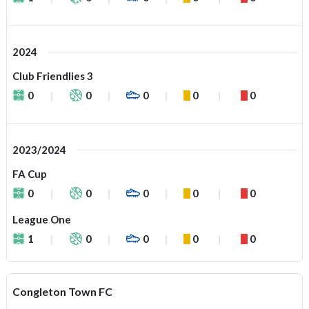
2024
Club Friendlies 3
0
0
0
0
0
2023/2024
FA Cup
0
0
0
0
0
League One
1
0
0
0
0
Congleton Town FC