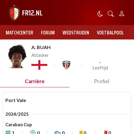
MATCHCENTER
FORUM
WEDSTRIJDEN
VOETBALPOOL
A. BUAH
Attacker
-
Leeftijd
Carrière
Profiel
Port Vale
2024/2025
Carabao Cup
1
0
0
0
0