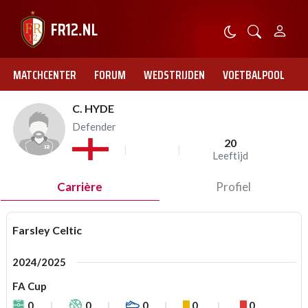
MATCHCENTER
FORUM
WEDSTRIJDEN
VOETBALPOOL
C. HYDE
Defender
20
Leeftijd
Carrière
Profiel
Farsley Celtic
2024/2025
FA Cup
0
0
0
0
0