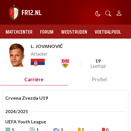
MATCHCENTER
FORUM
WEDSTRIJDEN
VOETBALPOOL
L. JOVANOVIĆ
Attacker
19
Leeftijd
Carrière
Profiel
Crvena Zvezda U19
2024/2025
UEFA Youth League
5
1
2
1
0