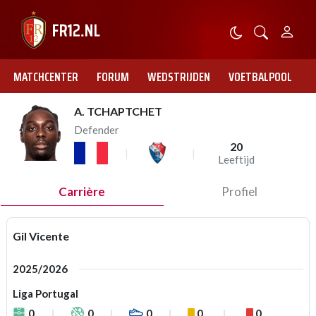
MATCHCENTER
FORUM
WEDSTRIJDEN
VOETBALPOOL
A. TCHAPTCHET
Defender
20
Leeftijd
Carrière
Profiel
Gil Vicente
2025/2026
Liga Portugal
0
0
0
0
0