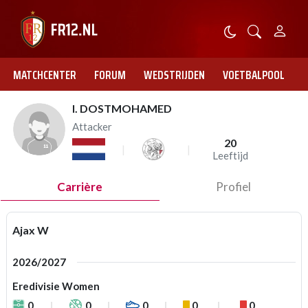
MATCHCENTER
FORUM
WEDSTRIJDEN
VOETBALPOOL
I. DOSTMOHAMED
Attacker
20
Leeftijd
Carrière
Profiel
Ajax W
2026/2027
Eredivisie Women
0
0
0
0
0