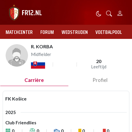
MATCHCENTER
FORUM
WEDSTRIJDEN
VOETBALPOOL
R. KORBA
Midfielder
20
Leeftijd
Carrière
Profiel
FK Košice
2025
Club Friendlies
0
0
0
0
0