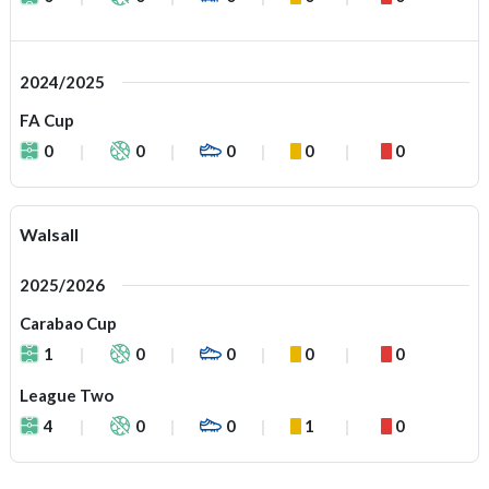
2024/2025
FA Cup
0
0
0
0
0
Walsall
2025/2026
Carabao Cup
1
0
0
0
0
League Two
4
0
0
1
0