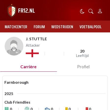
MATCHCENTER
FORUM
WEDSTRIJDEN
VOETBALPOOL
J. STUTTLE
Attacker
20
Leeftijd
Carrière
Profiel
Farnborough
2025
Club Friendlies
0
0
0
0
0