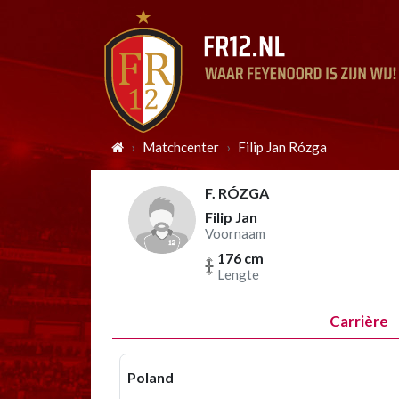
Matchcenter
Filip Jan Rózga
F. RÓZGA
Filip Jan
Voornaam
176 cm
Lengte
Carrière
Poland