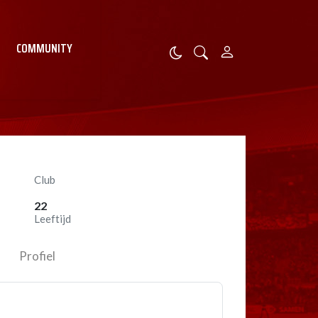
COMMUNITY
Club
22
Leeftijd
Profiel