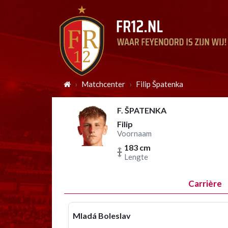
Matchcenter
Filip Špatenka
F. ŠPATENKA
Filip
Voornaam
183 cm
Lengte
Carrière
Mladá Boleslav