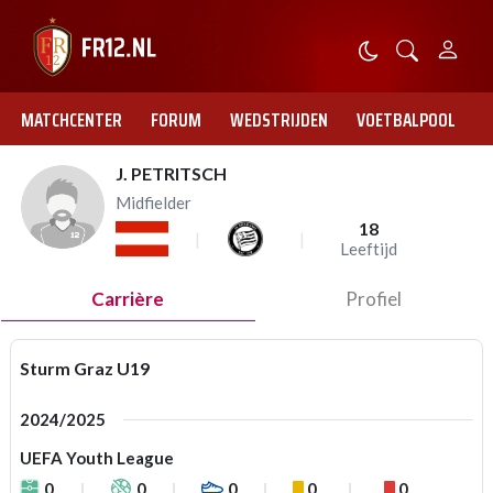
MATCHCENTER
FORUM
WEDSTRIJDEN
VOETBALPOOL
J. PETRITSCH
Midfielder
18
Leeftijd
Carrière
Profiel
Sturm Graz U19
2024/2025
UEFA Youth League
0
0
0
0
0