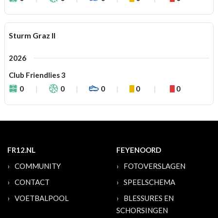
Sturm Graz II
2026
Club Friendlies 3
0
0
0
0
0
FR12.NL
FEYENOORD
COMMUNITY
FOTOVERSLAGEN
CONTACT
SPEELSCHEMA
VOETBALPOOL
BLESSURES EN
SCHORSINGEN