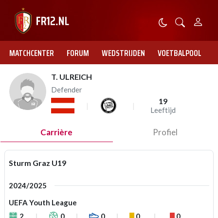
MATCHCENTER
FORUM
WEDSTRIJDEN
VOETBALPOOL
T. ULREICH
Defender
19
Leeftijd
Carrière
Profiel
Sturm Graz U19
2024/2025
UEFA Youth League
2
0
0
0
0