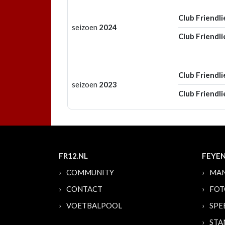
Club Friendli
seizoen
2024
Club Friendli
Club Friendli
seizoen
2023
Club Friendli
FR12.NL
FEYE
COMMUNITY
MAN
CONTACT
FOT
VOETBALPOOL
SPE
STA