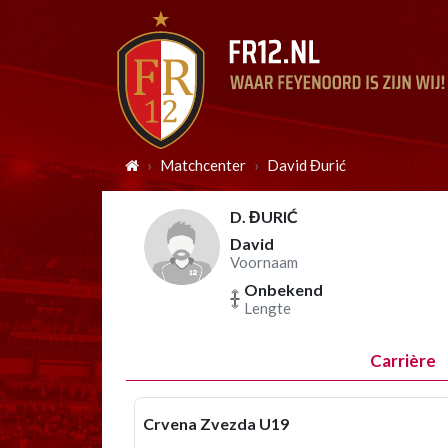
Matchcenter
David Đurić
D. ĐURIĆ
David
Voornaam
Onbekend
Lengte
Carrière
Crvena Zvezda U19