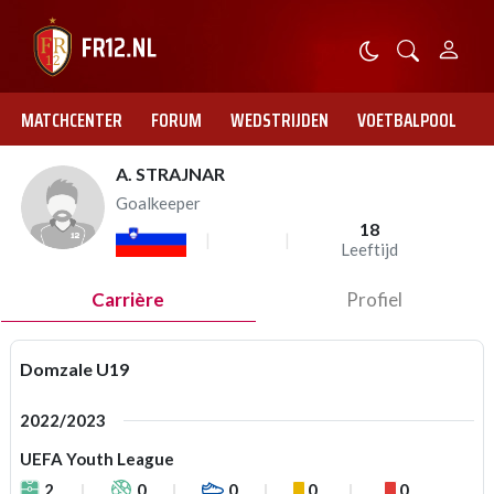
MATCHCENTER
FORUM
WEDSTRIJDEN
VOETBALPOOL
A. STRAJNAR
Goalkeeper
18
Leeftijd
Carrière
Profiel
Domzale U19
2022/2023
UEFA Youth League
2
0
0
0
0