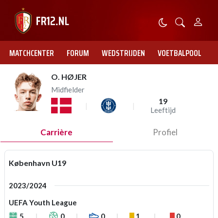
MATCHCENTER
FORUM
WEDSTRIJDEN
VOETBALPOOL
O. HØJER
Midfielder
19
Leeftijd
Carrière
Profiel
København U19
2023/2024
UEFA Youth League
5
0
0
1
0