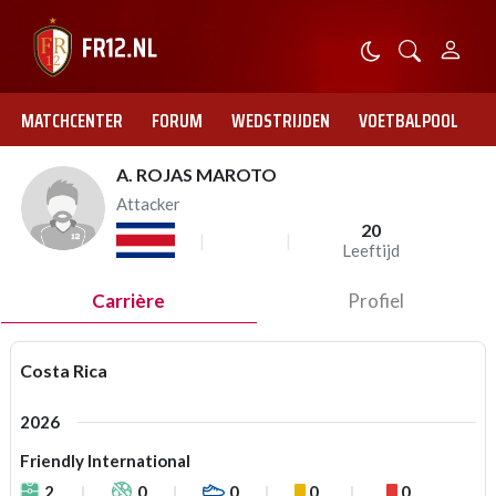
MATCHCENTER
FORUM
WEDSTRIJDEN
VOETBALPOOL
A. ROJAS MAROTO
Attacker
20
Leeftijd
Carrière
Profiel
Costa Rica
2026
Friendly International
2
0
0
0
0