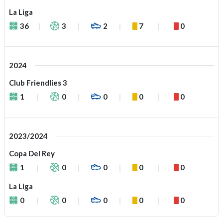
La Liga
36
3
2
7
0
2024
Club Friendlies 3
1
0
0
0
0
2023/2024
Copa Del Rey
1
0
0
0
0
La Liga
0
0
0
0
0