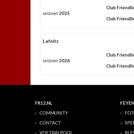
Club Friendli
seizoen
2025
Club Friendli
Lafnitz
Club Friendli
seizoen
2026
Club Friendli
FR12.NL
FEYE
COMMUNITY
FOT
CONTACT
SPE
VOETBALPOOL
BLE