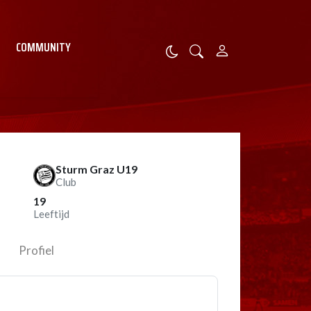
COMMUNITY
Sturm Graz U19
Club
19
Leeftijd
Profiel