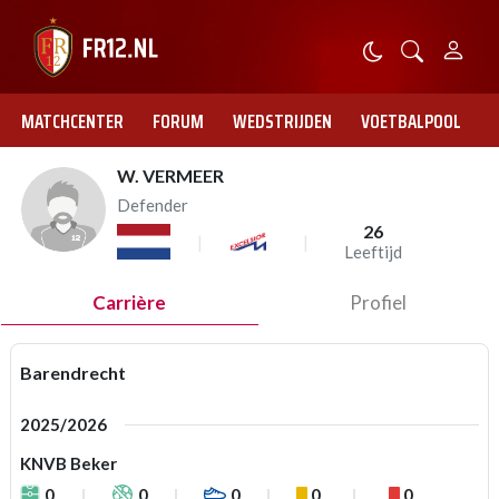
MATCHCENTER
FORUM
WEDSTRIJDEN
VOETBALPOOL
W. VERMEER
Defender
26
Leeftijd
Carrière
Profiel
Barendrecht
2025/2026
KNVB Beker
0
0
0
0
0