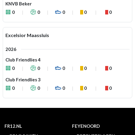
KNVB Beker
0
0
0
0
0
Excelsior Maassluis
2026
Club Friendlies 4
0
0
0
0
0
Club Friendlies 3
0
0
0
0
0
FR12.NL
FEYENOORD