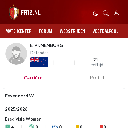
MATCHCENTER
FORUM
WEDSTRIJDEN
VOETBALPOOL
E. PIJNENBURG
Defender
21
Leeftijd
Carrière
Profiel
Feyenoord W
2025/2026
Eredivisie Women
4
0
0
0
0