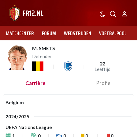
MATCHCENTER
FORUM
WEDSTRIJDEN
VOETBALPOOL
M. SMETS
Defender
22
Leeftijd
Carrière
Profiel
Belgium
2024/2025
UEFA Nations League
1
0
0
0
0