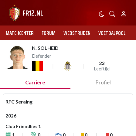
MATCHCENTER
FORUM
WEDSTRIJDEN
VOETBALPOOL
N. SOLHEID
Defender
23
Leeftijd
Carrière
Profiel
RFC Seraing
2026
Club Friendlies 1
1
0
0
0
0