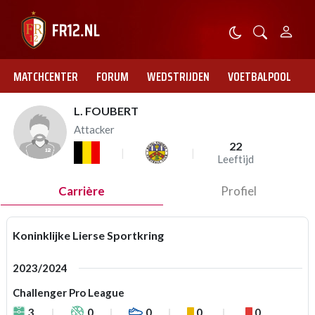
MATCHCENTER
FORUM
WEDSTRIJDEN
VOETBALPOOL
L. FOUBERT
Attacker
22
Leeftijd
Carrière
Profiel
Koninklijke Lierse Sportkring
2023/2024
Challenger Pro League
3
0
0
0
0