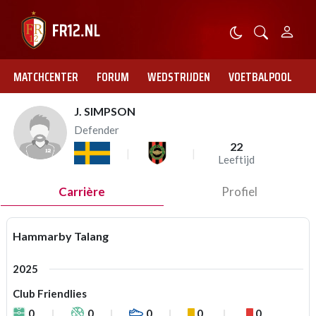
MATCHCENTER
FORUM
WEDSTRIJDEN
VOETBALPOOL
J. SIMPSON
Defender
22
Leeftijd
Carrière
Profiel
Hammarby Talang
2025
Club Friendlies
0
0
0
0
0