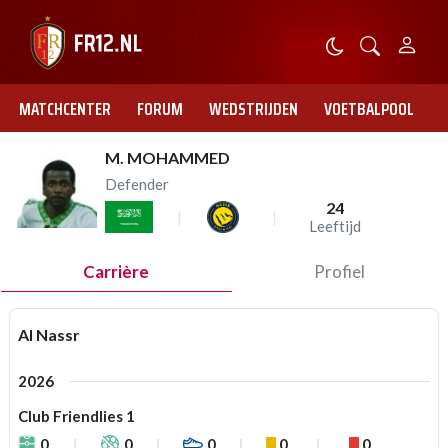
MATCHCENTER
FORUM
WEDSTRIJDEN
VOETBALPOOL
M. MOHAMMED
Defender
24
Leeftijd
Carrière
Profiel
Al Nassr
2026
Club Friendlies 1
0
0
0
0
0