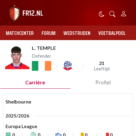
MATCHCENTER
FORUM
WEDSTRIJDEN
VOETBALPOOL
L. TEMPLE
Defender
21
Leeftijd
Carrière
Profiel
Shelbourne
2025/2026
Europa League
0
0
0
0
0