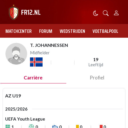
MATCHCENTER
FORUM
WEDSTRIJDEN
VOETBALPOOL
T. JOHANNESSEN
Midfielder
19
Leeftijd
Carrière
Profiel
AZ U19
2025/2026
UEFA Youth League
1
0
0
0
0