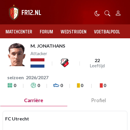
MATCHCENTER
FORUM
WEDSTRIJDEN
VOETBALPOOL
M. JONATHANS
Attacker
22
Leeftijd
seizoen
2026/2027
0
0
0
0
0
Carrière
Profiel
FC Utrecht