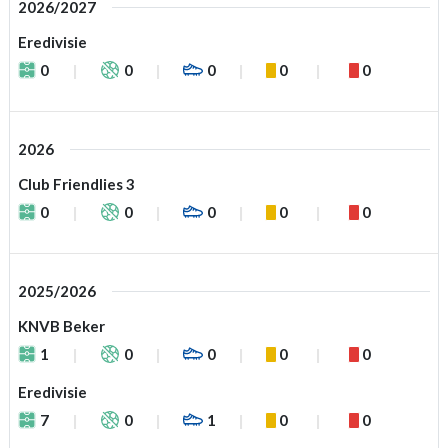
2026/2027
Eredivisie
0
0
0
0
0
2026
Club Friendlies 3
0
0
0
0
0
2025/2026
KNVB Beker
1
0
0
0
0
Eredivisie
7
0
1
0
0