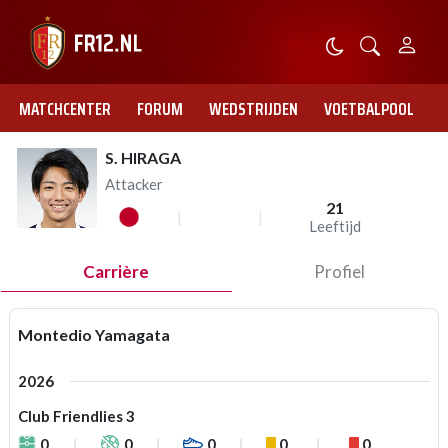
MATCHCENTER
FORUM
WEDSTRIJDEN
VOETBALPOOL
S. HIRAGA
Attacker
21
Leeftijd
Carrière
Profiel
Montedio Yamagata
2026
Club Friendlies 3
0
0
0
0
0