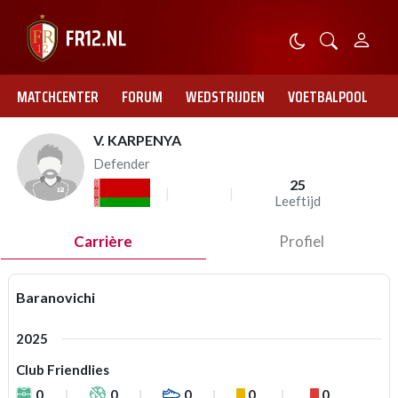
MATCHCENTER
FORUM
WEDSTRIJDEN
VOETBALPOOL
V. KARPENYA
Defender
25
Leeftijd
Carrière
Profiel
Baranovichi
2025
Club Friendlies
0
0
0
0
0