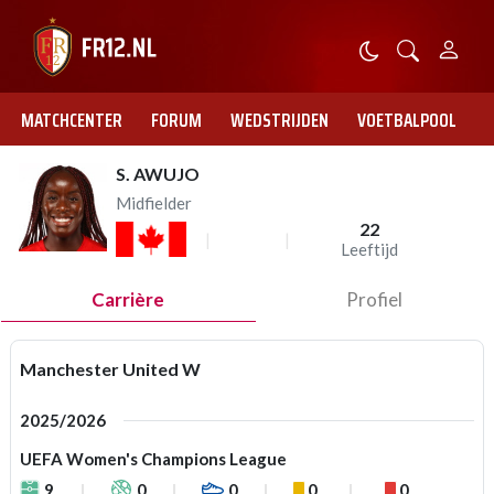
MATCHCENTER
FORUM
WEDSTRIJDEN
VOETBALPOOL
S. AWUJO
Midfielder
22
Leeftijd
Carrière
Profiel
Manchester United W
2025/2026
UEFA Women's Champions League
9
0
0
0
0