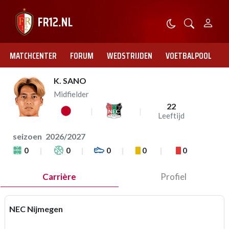
MATCHCENTER
FORUM
WEDSTRIJDEN
VOETBALPOOL
K. SANO
Midfielder
22
Leeftijd
seizoen
2026/2027
0
0
0
0
0
Carrière
Profiel
NEC Nijmegen