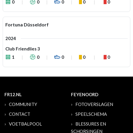
0
0
0
0
0
Fortuna Düsseldorf
2024
Club Friendlies 3
1
0
0
0
0
FR12.NL
FEYENOORD
COMMUNITY
FOTOVERSLAGEN
CONTACT
SPEELSCHEMA
VOETBALPOOL
BLESSURES EN
SCHORSINGEN