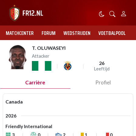
MATCHCENTER
FORUM
WEDSTRIJDEN
VOETBALPOOL
T. OLUWASEYI
Attacker
26
Leeftijd
Carrière
Profiel
Canada
2026
Friendly International
3
0
2
1
0