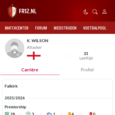
MATCHCENTER
FORUM
WEDSTRIJDEN
VOETBALPOOL
K. WILSON
Attacker
21
Leeftijd
Carrière
Profiel
Falkirk
2025/2026
Premiership
28
3
1
4
0