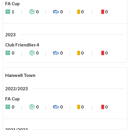
FA Cup
1
0
0
0
0
2023
Club Friendlies 4
0
0
0
0
0
Hanwell Town
2022/2023
FA Cup
0
0
0
0
0
2021/2022