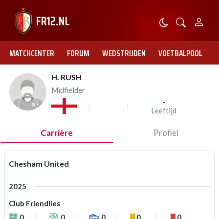
MATCHCENTER
FORUM
WEDSTRIJDEN
VOETBALPOOL
H. RUSH
Midfielder
-
Leeftijd
Carrière
Profiel
Chesham United
2025
Club Friendlies
0
0
0
0
0