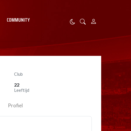
COMMUNITY
Club
22
Leeftijd
Profiel