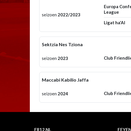
Europa Conf
League
seizoen
2022/2023
Ligat ha'Al
Sektzia Nes Tziona
Club Friendli
seizoen
2023
Maccabi Kabilio Jaffa
Club Friendli
seizoen
2024
FR12.NL
FEYE