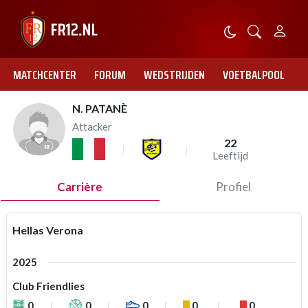
MATCHCENTER
FORUM
WEDSTRIJDEN
VOETBALPOOL
N. PATANÈ
Attacker
22
Leeftijd
Carrière
Profiel
Hellas Verona
2025
Club Friendlies
0
0
0
0
0