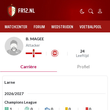
MATCHCENTER
FORUM
WEDSTRIJDEN
VOETBALPOOL
B. MAGEE
Attacker
24
Leeftijd
Carrière
Profiel
Larne
2026/2027
Champions League
1
0
0
0
0