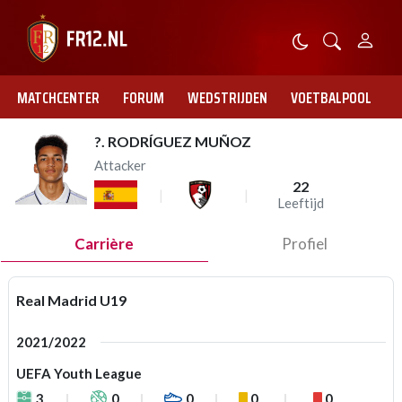
MATCHCENTER
FORUM
WEDSTRIJDEN
VOETBALPOOL
?. RODRÍGUEZ MUÑOZ
Attacker
22
Leeftijd
Carrière
Profiel
Real Madrid U19
2021/2022
UEFA Youth League
3
0
0
0
0