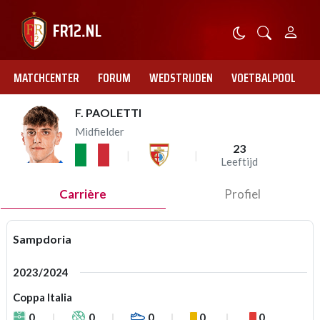
MATCHCENTER
FORUM
WEDSTRIJDEN
VOETBALPOOL
F. PAOLETTI
Midfielder
23
Leeftijd
Carrière
Profiel
Sampdoria
2023/2024
Coppa Italia
0
0
0
0
0