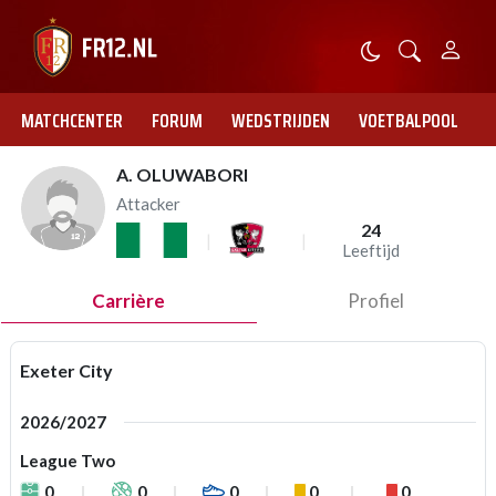
MATCHCENTER
FORUM
WEDSTRIJDEN
VOETBALPOOL
A. OLUWABORI
Attacker
24
Leeftijd
Carrière
Profiel
Exeter City
2026/2027
League Two
0
0
0
0
0