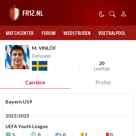
MATCHCENTER
FORUM
WEDSTRIJDEN
VOETBALPOOL
M. VINLÖF
Defender
20
Leeftijd
Carrière
Profiel
Bayern U19
2022/2023
UEFA Youth League
5
0
0
2
0