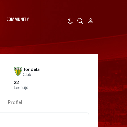
COMMUNITY
Tondela
Club
22
Leeftijd
Profiel