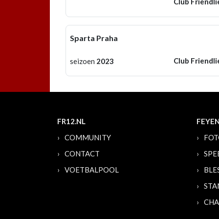
Club Friendli
Sparta Praha
Club Friendli
seizoen
2023
FR12.NL
FEYE
COMMUNITY
FOT
CONTACT
SPE
VOETBALPOOL
BLE
STA
CHA