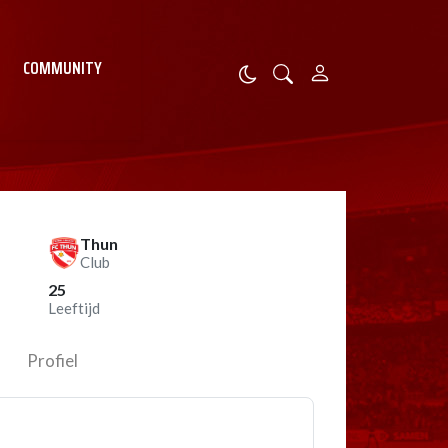
COMMUNITY
Thun
Club
25
Leeftijd
Profiel