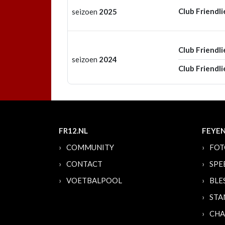
Club Friendli
seizoen
2025
Club Friendli
seizoen
2024
Club Friendli
FR12.NL
FEYE
COMMUNITY
FOT
CONTACT
SPE
VOETBALPOOL
BLE
STA
CHA