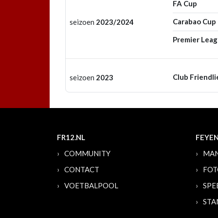
FA Cup
Carabao Cup
seizoen
2023/2024
Premier Lea
Club Friendli
seizoen
2023
FR12.NL
FEYE
COMMUNITY
MAN
CONTACT
FOT
VOETBALPOOL
SPE
STA